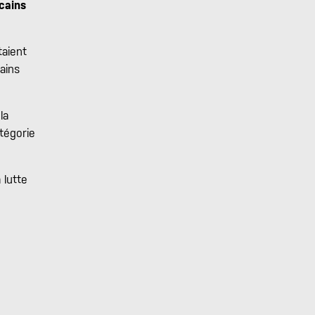
cains
taient
ains
la
tégorie
 lutte