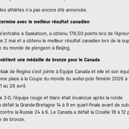
le des athlètes n’a pas encore été annoncée.
termine avec le meilleur résultat canadien
s’entraîne à Saskatoon, a obtenu 178,50 points lors de l’épre
e 2 mai et a obtenu le meilleur résultat canadien lors de la su
pe du monde de plongeon à Beijing.
 obtient une médaille de bronze pour le Canada
ykiak de Regina s’est jointe à Équipe Canada et elle et son équ
ième place à la Coupe du monde du water-polo féminin 2026 à 
1 au 26 avril.
 3-0, l’équipe rouge et blanc était invaincue après la ronde
e a défait la Grande-Bretagne 14 à 9 en quart-finale avant de sub
contre la Russie 24 à 6. Le Canada a défait la Croatie 19 à 12 
le de bronze.