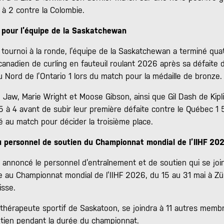
 à 2 contre la Colombie.
 pour l’équipe de la Saskatchewan
 tournoi à la ronde, l’équipe de la Saskatchewan a terminé qua
anadien de curling en fauteuil roulant 2026 après sa défaite 
u Nord de l’Ontario 1 lors du match pour la médaille de bronze.
Jaw, Marie Wright et Moose Gibson, ainsi que Gil Dash de Kipl
1 5 à 4 avant de subir leur première défaite contre le Québec 1 5
é au match pour décider la troisième place.
du personnel de soutien du Championnat mondial de l’IIHF 20
annoncé le personnel d’entraînement et de soutien qui se joi
e au Championnat mondial de l’IIHF 2026, du 15 au 31 mai à Zü
isse.
othérapeute sportif de Saskatoon, se joindra à 11 autres memb
tien pendant la durée du championnat.