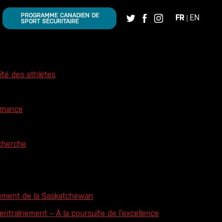
PROGRAMME CANADIEN DE
FR
EN
|
SPORT SÉCURITAIRE
lité des athlètes
ormance
cherche
ement de la Saskatchewan
ntraînement – À la poursuite de l’excellence