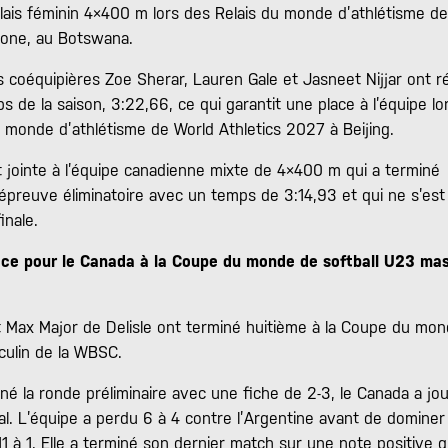
elais féminin 4×400 m lors des Relais du monde d’athlétisme d
bone, au Botswana.
 coéquipières Zoe Sherar, Lauren Gale et Jasneet Nijjar ont ré
ps de la saison, 3:22,66, ce qui garantit une place à l’équipe lo
monde d’athlétisme de World Athletics 2027 à Beijing.
st jointe à l’équipe canadienne mixte de 4×400 m qui a terminé
épreuve éliminatoire avec un temps de 3:14,93 et qui ne s’est
inale.
ace pour le Canada à la Coupe du monde de softball U23 mas
 Max Major de Delisle ont terminé huitième à la Coupe du mo
culin de la WBSC.
né la ronde préliminaire avec une fiche de 2-3, le Canada a jo
al. L’équipe a perdu 6 à 4 contre l’Argentine avant de dominer
11 à 1. Elle a terminé son dernier match sur une note positive 