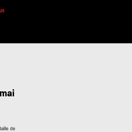
us
 mai
aille de