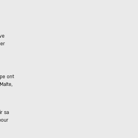
uve
per
ipe ont
Malte,
ir sa
pour