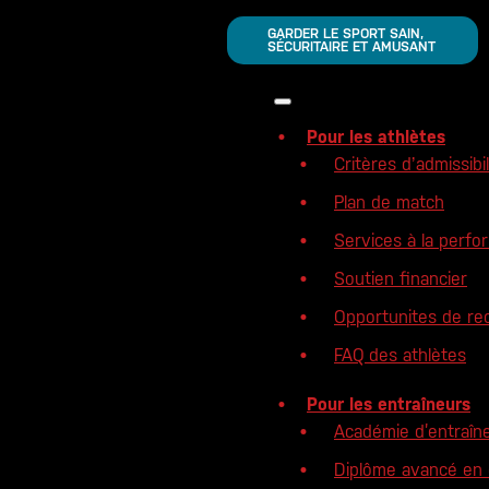
GARDER LE SPORT SAIN,
SÉCURITAIRE ET AMUSANT
Pour les athlètes
Critères dʼadmissibi
Plan de match
Services à la perf
Soutien financier
Opportunites de re
FAQ des athlètes
Pour les entraîneurs
Académie d’entraîn
Diplôme avancé en e