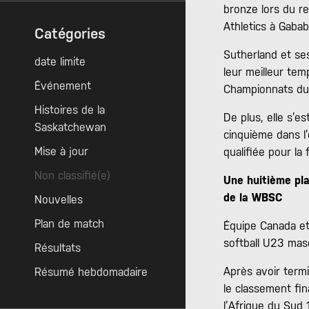
bronze lors du r
Athletics à Gaba
Catégories
Sutherland et ses
date limite
leur meilleur tem
Événement
Championnats du 
Histoires de la
De plus, elle s’e
Saskatchewan
cinquième dans l’
Mise à jour
qualifiée pour la f
Non classifié(e)
Une huitième pl
de la WBSC
Nouvelles
Plan de match
Équipe Canada et
softball U23 mas
Résultats
Après avoir termi
Résumé hebdomadaire
le classement fin
l’Afrique du Sud 