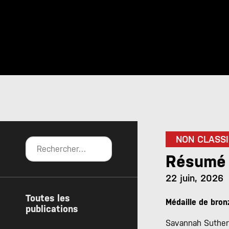
NON CLASSI
Résumé 
22 juin, 2026
Toutes les
Médaille de bron
publications
Savannah Sutherla