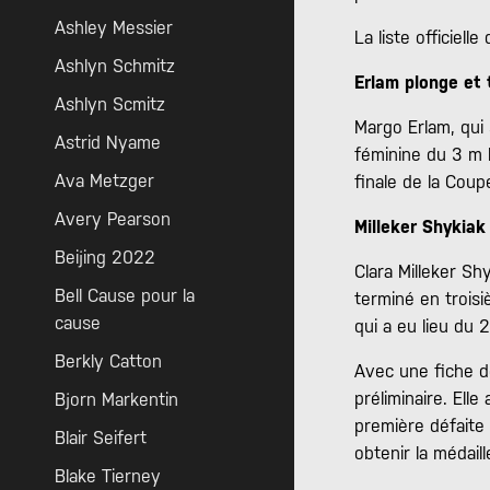
Ashley Messier
La liste officiel
Ashlyn Schmitz
Erlam plonge et 
Ashlyn Scmitz
Margo Erlam, qui 
Astrid Nyame
féminine du 3 m l
Ava Metzger
finale de la Cou
Avery Pearson
Milleker Shykiak
Beijing 2022
Clara Milleker Sh
Bell Cause pour la
terminé en trois
cause
qui a eu lieu du 2
Berkly Catton
Avec une fiche de
préliminaire. Ell
Bjorn Markentin
première défaite 
Blair Seifert
obtenir la médail
Blake Tierney