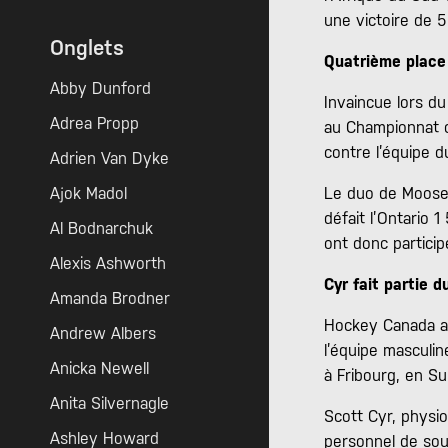
une victoire de 5
Onglets
Quatrième place
Abby Dunford
Invaincue lors du
Adrea Propp
au Championnat c
contre l’équipe d
Adrien Van Dyke
Ajok Madol
Le duo de Moose 
défait l’Ontario 
Al Bodnarchuk
ont donc particip
Alexis Ashworth
Cyr fait partie 
Amanda Brodner
Hockey Canada a 
Andrew Albers
l’équipe masculin
Anicka Newell
à Fribourg, en Su
Anita Silvernagle
Scott Cyr, physi
Ashley Howard
personnel de sou