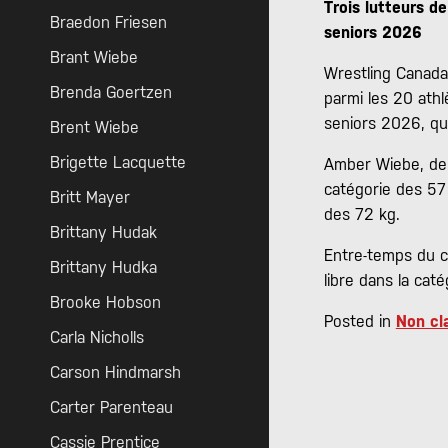
Trois lutteurs 
Braedon Friesen
seniors 2026
Brant Wiebe
Wrestling Canada
Brenda Goertzen
parmi les 20 ath
seniors 2026, qui
Brent Wiebe
Brigette Lacquette
Amber Wiebe, de 
catégorie des 57
Britt Mayer
des 72 kg.
Brittany Hudak
Entre-temps du c
Brittany Hudka
libre dans la cat
Brooke Hobson
Posted in
Non cla
Carla Nicholls
Carson Hindmarsh
Carter Parenteau
Cassie Prentice