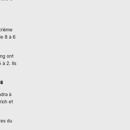
trième
de 8 à 6
ing ont
 à 2. Ils
26
ndra à
rich et
res du