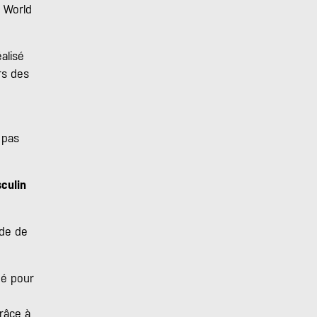
e World
alisé
rs des
 pas
culin
nde de
ué pour
grâce à