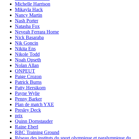
Michelle Harrison
Mikayla Hack
Nancy Martin
Nash Porter
Natasha Fox
Neveah Ferrara Horne
Nick Basaraba
Nik Goncin
Nikita Ens
Nikole Todd
Noah Opseth
Nolan Allan
ONPEUT
Paige Crozon
Patrick Burns
Patty Hersikorn
Payne Wylie
Penny Barker
Plan de match YXE
Presley Deck
prix
Quinn Dornstauder
Raine Eberl
RBC Training Ground
Réseau des instituts du sport olympique et paralympique du