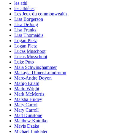
les athl
les athlètes
Les Jeux du commonwealth
Lisa Borgerson
Lisa DeJong
Lisa Franks
Lisa Thomaidis
Logan Pletz
Logan Pletz
Lucas Muschoot
Lucas Musschoot
Luke Puto
Maia Schwinghammer
Makayla Ulmer-Lutudromu
Marc-Andre Doyon
Margo Erlam
Marie Wright
Mark McMorris
Marsha Hudey
Mary Carrol
Mary Carroll
Matt Dunstone
Matthew Kutniko
Mavis Dzaka
Michael Linklater