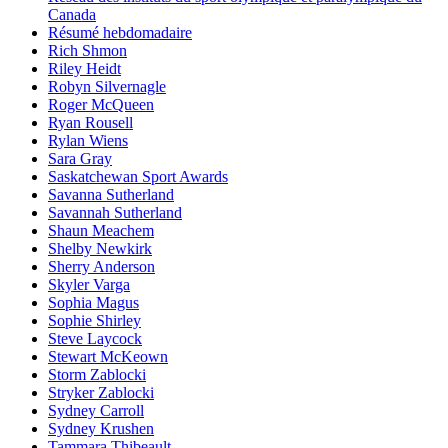
Canada
Résumé hebdomadaire
Rich Shmon
Riley Heidt
Robyn Silvernagle
Roger McQueen
Ryan Rousell
Rylan Wiens
Sara Gray
Saskatchewan Sport Awards
Savanna Sutherland
Savannah Sutherland
Shaun Meachem
Shelby Newkirk
Sherry Anderson
Skyler Varga
Sophia Magus
Sophie Shirley
Steve Laycock
Stewart McKeown
Storm Zablocki
Stryker Zablocki
Sydney Carroll
Sydney Krushen
Tammara Thibeault