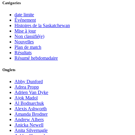
Catégories
date limite
Événement
Histoires de la Saskatchewan
Mise à jour
Non classifié(e)
Nouvelles
Plan de match
Résultats
Résumé hebdomadaire
Onglets
Abby Dunford
Adrea Propp
Adrien Van Dyke
Ajok Madol
Al Bodnarchuk
Alexis Ashworth
Amanda Brodner
Andrew Albers
Anicka Newell
Anita Silvernagle