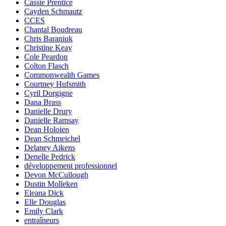
Cassie Prentice
Cayden Schmautz
CCES
Chantal Boudreau
Chris Baraniuk
Christine Keay
Cole Peardon
Colton Flasch
Commonwealth Games
Courtney Hufsmith
Cyril Dorgigne
Dana Brass
Danielle Drury
Danielle Ramsay
Dean Holoien
Dean Schmeichel
Delaney Aikens
Denelle Pedrick
développement professionnel
Devon McCullough
Dustin Molleken
Eleana Dick
Elle Douglas
Emily Clark
entraîneurs