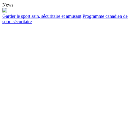
News
Garder le sport sain, sécuritaire et amusant
Programme canadien de
sport sécuritaire