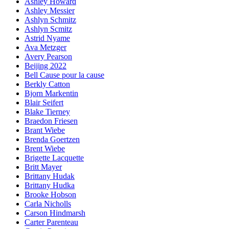
Ashley Howard
Ashley Messier
Ashlyn Schmitz
Ashlyn Scmitz
Astrid Nyame
Ava Metzger
Avery Pearson
Beijing 2022
Bell Cause pour la cause
Berkly Catton
Bjorn Markentin
Blair Seifert
Blake Tierney
Braedon Friesen
Brant Wiebe
Brenda Goertzen
Brent Wiebe
Brigette Lacquette
Britt Mayer
Brittany Hudak
Brittany Hudka
Brooke Hobson
Carla Nicholls
Carson Hindmarsh
Carter Parenteau