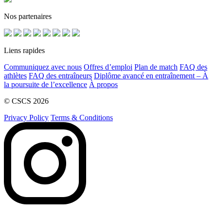
Nos partenaires
Liens rapides
Communiquez avec nous
Offres d’emploi
Plan de match
FAQ des
athlètes
FAQ des entraîneurs
Diplôme avancé en entraînement – À
la poursuite de l’excellence
À propos
© CSCS 2026
Privacy Policy
Terms & Conditions