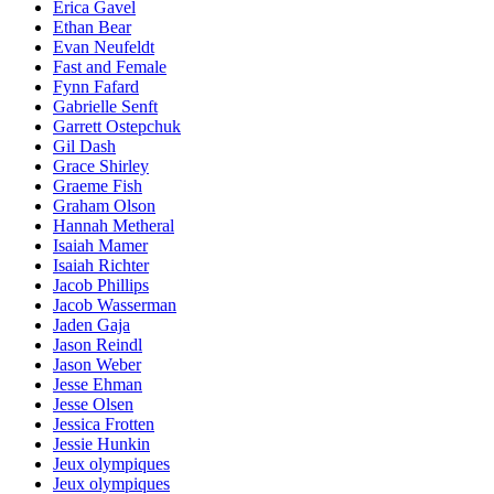
Erica Gavel
Ethan Bear
Evan Neufeldt
Fast and Female
Fynn Fafard
Gabrielle Senft
Garrett Ostepchuk
Gil Dash
Grace Shirley
Graeme Fish
Graham Olson
Hannah Metheral
Isaiah Mamer
Isaiah Richter
Jacob Phillips
Jacob Wasserman
Jaden Gaja
Jason Reindl
Jason Weber
Jesse Ehman
Jesse Olsen
Jessica Frotten
Jessie Hunkin
Jeux olympiques
Jeux olympiques