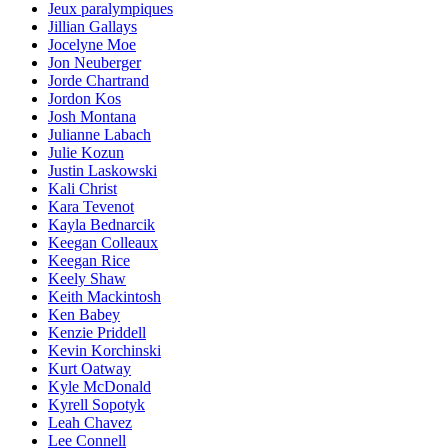
Jeux paralympiques
Jillian Gallays
Jocelyne Moe
Jon Neuberger
Jorde Chartrand
Jordon Kos
Josh Montana
Julianne Labach
Julie Kozun
Justin Laskowski
Kali Christ
Kara Tevenot
Kayla Bednarcik
Keegan Colleaux
Keegan Rice
Keely Shaw
Keith Mackintosh
Ken Babey
Kenzie Priddell
Kevin Korchinski
Kurt Oatway
Kyle McDonald
Kyrell Sopotyk
Leah Chavez
Lee Connell