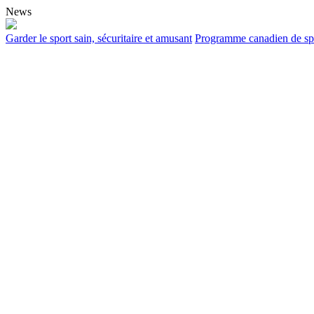
News
Garder le sport sain, sécuritaire et amusant
Programme canadien de spor