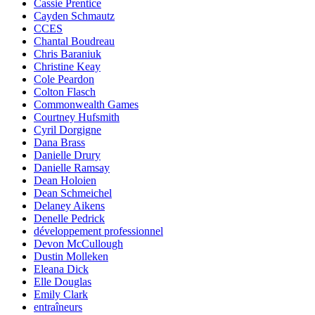
Cassie Prentice
Cayden Schmautz
CCES
Chantal Boudreau
Chris Baraniuk
Christine Keay
Cole Peardon
Colton Flasch
Commonwealth Games
Courtney Hufsmith
Cyril Dorgigne
Dana Brass
Danielle Drury
Danielle Ramsay
Dean Holoien
Dean Schmeichel
Delaney Aikens
Denelle Pedrick
développement professionnel
Devon McCullough
Dustin Molleken
Eleana Dick
Elle Douglas
Emily Clark
entraîneurs