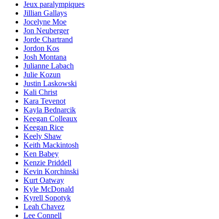
Jeux paralympiques
Jillian Gallays
Jocelyne Moe
Jon Neuberger
Jorde Chartrand
Jordon Kos
Josh Montana
Julianne Labach
Julie Kozun
Justin Laskowski
Kali Christ
Kara Tevenot
Kayla Bednarcik
Keegan Colleaux
Keegan Rice
Keely Shaw
Keith Mackintosh
Ken Babey
Kenzie Priddell
Kevin Korchinski
Kurt Oatway
Kyle McDonald
Kyrell Sopotyk
Leah Chavez
Lee Connell