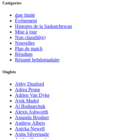
Catégories
date limite
Événement
Histoires de la Saskatchewan
Mise à jour
Non classifié(e)
Nouvelles
Plan de match
Résultats
Résumé hebdomadaire
Onglets
Abby Dunford
Adrea Propp
Adrien Van Dyke
Ajok Madol
Al Bodnarchuk
Alexis Ashworth
Amanda Brodner
Andrew Albers
Anicka Newell
Anita Silvernagle