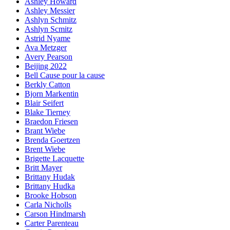
Ashley Howard
Ashley Messier
Ashlyn Schmitz
Ashlyn Scmitz
Astrid Nyame
Ava Metzger
Avery Pearson
Beijing 2022
Bell Cause pour la cause
Berkly Catton
Bjorn Markentin
Blair Seifert
Blake Tierney
Braedon Friesen
Brant Wiebe
Brenda Goertzen
Brent Wiebe
Brigette Lacquette
Britt Mayer
Brittany Hudak
Brittany Hudka
Brooke Hobson
Carla Nicholls
Carson Hindmarsh
Carter Parenteau