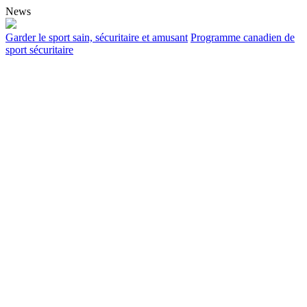
News
Garder le sport sain, sécuritaire et amusant
Programme canadien de
sport sécuritaire