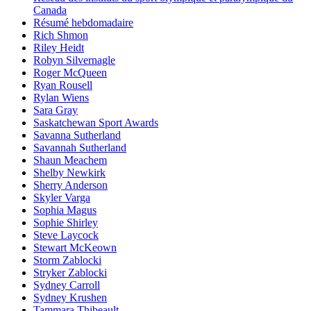
Canada
Résumé hebdomadaire
Rich Shmon
Riley Heidt
Robyn Silvernagle
Roger McQueen
Ryan Rousell
Rylan Wiens
Sara Gray
Saskatchewan Sport Awards
Savanna Sutherland
Savannah Sutherland
Shaun Meachem
Shelby Newkirk
Sherry Anderson
Skyler Varga
Sophia Magus
Sophie Shirley
Steve Laycock
Stewart McKeown
Storm Zablocki
Stryker Zablocki
Sydney Carroll
Sydney Krushen
Tammara Thibeault