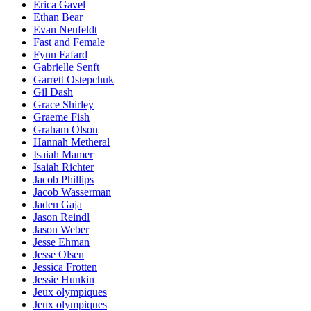
Erica Gavel
Ethan Bear
Evan Neufeldt
Fast and Female
Fynn Fafard
Gabrielle Senft
Garrett Ostepchuk
Gil Dash
Grace Shirley
Graeme Fish
Graham Olson
Hannah Metheral
Isaiah Mamer
Isaiah Richter
Jacob Phillips
Jacob Wasserman
Jaden Gaja
Jason Reindl
Jason Weber
Jesse Ehman
Jesse Olsen
Jessica Frotten
Jessie Hunkin
Jeux olympiques
Jeux olympiques