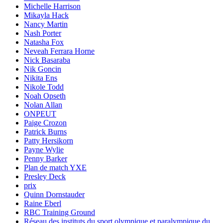
Michelle Harrison
Mikayla Hack
Nancy Martin
Nash Porter
Natasha Fox
Neveah Ferrara Horne
Nick Basaraba
Nik Goncin
Nikita Ens
Nikole Todd
Noah Opseth
Nolan Allan
ONPEUT
Paige Crozon
Patrick Burns
Patty Hersikorn
Payne Wylie
Penny Barker
Plan de match YXE
Presley Deck
prix
Quinn Dornstauder
Raine Eberl
RBC Training Ground
Réseau des instituts du sport olympique et paralympique du