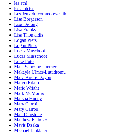
les athl
les athlètes
Les Jeux du commonwealth
Lisa Borgerson
Lisa DeJong
Lisa Franks
Lisa Thomaidis
Logan Pletz
Logan Pletz
Lucas Muschoot
Lucas Musschoot
Luke Puto
Maia Schwinghammer
Makayla Ulmer-Lutudromu
Marc-Andre Doyon
Margo Erlam
Marie Wright
Mark McMorris
Marsha Hudey
Mary Carrol
Mary Carroll
Matt Dunstone
Matthew Kutniko
Mavis Dzaka
Michael Linklater