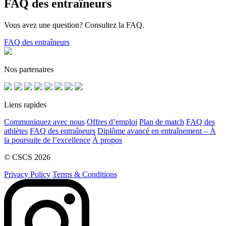
FAQ des entraîneurs
Vous avez une question? Consultez la FAQ.
FAQ des entraîneurs
Nos partenaires
Liens rapides
Communiquez avec nous
Offres d’emploi
Plan de match
FAQ des
athlètes
FAQ des entraîneurs
Diplôme avancé en entraînement – À
la poursuite de l’excellence
À propos
© CSCS 2026
Privacy Policy
Terms & Conditions