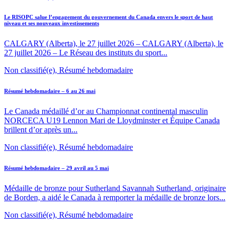
Le RISOPC salue l’engagement du gouvernement du Canada envers le sport de haut
niveau et ses nouveaux investissements
CALGARY (Alberta), le 27 juillet 2026 – CALGARY (Alberta), le
27 juillet 2026 – Le Réseau des instituts du sport...
Non classifié(e), Résumé hebdomadaire
Résumé hebdomadaire – 6 au 26 mai
Le Canada médaillé d’or au Championnat continental masculin
NORCECA U19 Lennon Mari de Lloydminster et Équipe Canada
brillent d’or après un...
Non classifié(e), Résumé hebdomadaire
Résumé hebdomadaire – 29 avril au 5 mai
Médaille de bronze pour Sutherland Savannah Sutherland, originaire
de Borden, a aidé le Canada à remporter la médaille de bronze lors...
Non classifié(e), Résumé hebdomadaire