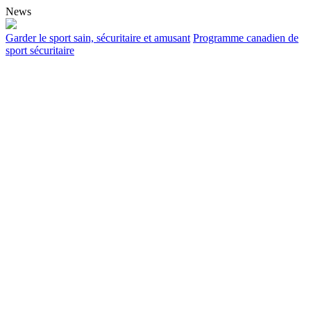
News
Garder le sport sain, sécuritaire et amusant
Programme canadien de
sport sécuritaire