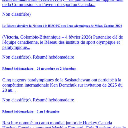
de la Commission sur l’avenir du sport au Canada...
Non classifié(e)
Le Réseau derrière la Nation : le RISOPC aux Jeux olympiques de Milan-Cortina 2026
(Victoria, Colombie-Britannique – 4 février 2026) Partenaire clé de
l'équipe canadienne, le Réseau des instituts du sport olympique et
paralympique...
Non classifié(e), Résumé hebdomadaire
Résumé hebdomadaire – 26 novembre au 2 décembre
Cinq nageurs paralympiques de la Saskatchewan ont participé à la
compétition internationale Ken Demchuk sur invitation de 2025 du
28 au...
Non classifié(e), Résumé hebdomadaire
Résumé hebdomadaire – 3 au 9 décembre
Reschny nommé au camp mondial junior de Hockey Canada
Hockey Canada a annoncé Macklin Forward, Cole Reschny, dans le