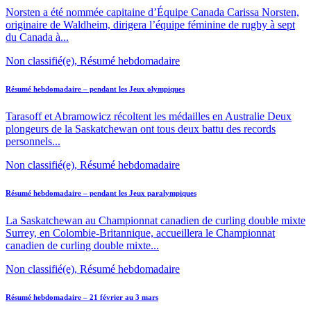
Norsten a été nommée capitaine d’Équipe Canada Carissa Norsten,
originaire de Waldheim, dirigera l’équipe féminine de rugby à sept
du Canada à...
Non classifié(e), Résumé hebdomadaire
Résumé hebdomadaire – pendant les Jeux olympiques
Tarasoff et Abramowicz récoltent les médailles en Australie Deux
plongeurs de la Saskatchewan ont tous deux battu des records
personnels...
Non classifié(e), Résumé hebdomadaire
Résumé hebdomadaire – pendant les Jeux paralympiques
La Saskatchewan au Championnat canadien de curling double mixte
Surrey, en Colombie-Britannique, accueillera le Championnat
canadien de curling double mixte...
Non classifié(e), Résumé hebdomadaire
Résumé hebdomadaire – 21 février au 3 mars