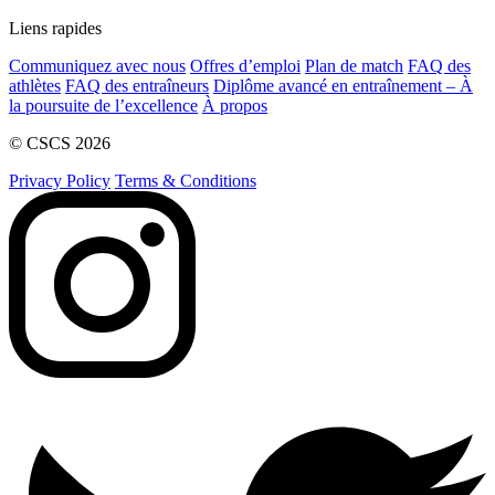
Liens rapides
Communiquez avec nous
Offres d’emploi
Plan de match
FAQ des
athlètes
FAQ des entraîneurs
Diplôme avancé en entraînement – À
la poursuite de l’excellence
À propos
© CSCS 2026
Privacy Policy
Terms & Conditions