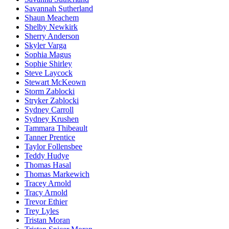
Savannah Sutherland
Shaun Meachem
Shelby Newkirk
Sherry Anderson
Skyler Varga
Sophia Magus
Sophie Shirley
Steve Laycock
Stewart McKeown
Storm Zablocki
Stryker Zablocki
Sydney Carroll
Sydney Krushen
Tammara Thibeault
Tanner Prentice
Taylor Follensbee
Teddy Hudye
Thomas Hasal
Thomas Markewich
Tracey Arnold
Tracy Arnold
Trevor Ethier
Trey Lyles
Tristan Moran