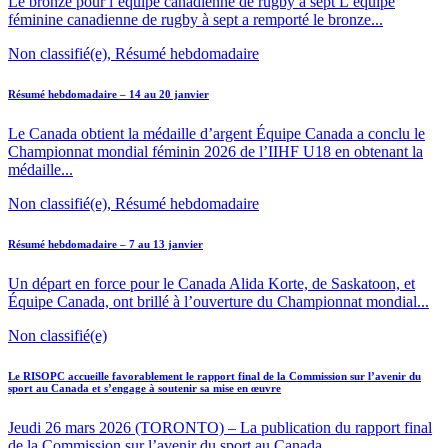
Le bronze pour l’équipe canadienne de rugby à sept L’équipe
féminine canadienne de rugby à sept a remporté le bronze...
Non classifié(e), Résumé hebdomadaire
Résumé hebdomadaire – 14 au 20 janvier
Le Canada obtient la médaille d’argent Équipe Canada a conclu le
Championnat mondial féminin 2026 de l’IIHF U18 en obtenant la
médaille...
Non classifié(e), Résumé hebdomadaire
Résumé hebdomadaire – 7 au 13 janvier
Un départ en force pour le Canada Alida Korte, de Saskatoon, et
Équipe Canada, ont brillé à l’ouverture du Championnat mondial...
Non classifié(e)
Le RISOPC accueille favorablement le rapport final de la Commission sur l’avenir du
sport au Canada et s’engage à soutenir sa mise en œuvre
Jeudi 26 mars 2026 (TORONTO) – La publication du rapport final
de la Commission sur l’avenir du sport au Canada...