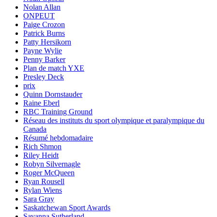
Nolan Allan
ONPEUT
Paige Crozon
Patrick Burns
Patty Hersikorn
Payne Wylie
Penny Barker
Plan de match YXE
Presley Deck
prix
Quinn Dornstauder
Raine Eberl
RBC Training Ground
Réseau des instituts du sport olympique et paralympique du
Canada
Résumé hebdomadaire
Rich Shmon
Riley Heidt
Robyn Silvernagle
Roger McQueen
Ryan Rousell
Rylan Wiens
Sara Gray
Saskatchewan Sport Awards
Savanna Sutherland