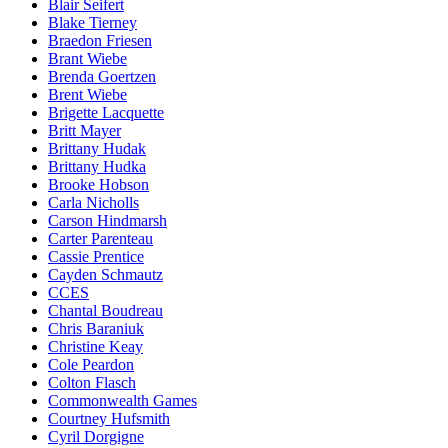
Blair Seifert
Blake Tierney
Braedon Friesen
Brant Wiebe
Brenda Goertzen
Brent Wiebe
Brigette Lacquette
Britt Mayer
Brittany Hudak
Brittany Hudka
Brooke Hobson
Carla Nicholls
Carson Hindmarsh
Carter Parenteau
Cassie Prentice
Cayden Schmautz
CCES
Chantal Boudreau
Chris Baraniuk
Christine Keay
Cole Peardon
Colton Flasch
Commonwealth Games
Courtney Hufsmith
Cyril Dorgigne