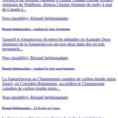
originaire de Waldheim, dirigera l’équipe féminine de rugby à sept
du Canada à...
Non classifié(e), Résumé hebdomadaire
Résumé hebdomadaire – pendant les Jeux olympiques
Tarasoff et Abramowicz récoltent les médailles en Australie Deux
plongeurs de la Saskatchewan ont tous deux battu des records
personnels...
Non classifié(e), Résumé hebdomadaire
Résumé hebdomadaire – pendant les Jeux paralympiques
La Saskatchewan au Championnat canadien de curling double mixte
Surrey, en Colombie-Britannique, accueillera le Championnat
canadien de curling double mixte...
Non classifié(e), Résumé hebdomadaire
Résumé hebdomadaire – 21 février au 3 mars