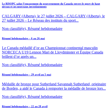
Le RISOPC salue l’engagement du gouvernement du Canada envers le sport de haut
niveau et ses nouveaux investissements
CALGARY (Alberta), le 27 juillet 2026 – CALGARY (Alberta), le
27 juillet 2026 – Le Réseau des instituts du sport...
Non classifié(e), Résumé hebdomadaire
Résumé hebdomadaire – 6 au 26 mai
Le Canada médaillé d’or au Championnat continental masculin
NORCECA U19 Lennon Mari de Lloydminster et Équipe Canada
brillent d’or après un...
Non classifié(e), Résumé hebdomadaire
Résumé hebdomadaire – 29 avril au 5 mai
Médaille de bronze pour Sutherland Savannah Sutherland, originaire
de Borden, a aidé le Canada à remporter la médaille de bronze lors...
Non classifié(e), Résumé hebdomadaire
Résumé hebdomadaire – 22 au 28 avril