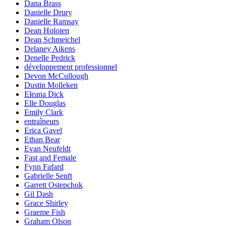
Dana Brass
Danielle Drury
Danielle Ramsay
Dean Holoien
Dean Schmeichel
Delaney Aikens
Denelle Pedrick
développement professionnel
Devon McCullough
Dustin Molleken
Eleana Dick
Elle Douglas
Emily Clark
entraîneurs
Erica Gavel
Ethan Bear
Evan Neufeldt
Fast and Female
Fynn Fafard
Gabrielle Senft
Garrett Ostepchuk
Gil Dash
Grace Shirley
Graeme Fish
Graham Olson