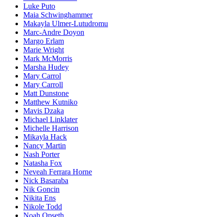
Luke Puto
Maia Schwinghammer
Makayla Ulmer-Lutudromu
Marc-Andre Doyon
Margo Erlam
Marie Wright
Mark McMorris
Marsha Hudey
Mary Carrol
Mary Carroll
Matt Dunstone
Matthew Kutniko
Mavis Dzaka
Michael Linklater
Michelle Harrison
Mikayla Hack
Nancy Martin
Nash Porter
Natasha Fox
Neveah Ferrara Horne
Nick Basaraba
Nik Goncin
Nikita Ens
Nikole Todd
Noah Opseth