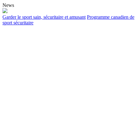
News
Garder le sport sain, sécuritaire et amusant
Programme canadien de
sport sécuritaire