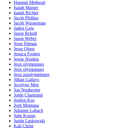
Hannah Metheral
Isaiah Mamer
Isaiah Richter
Jacob Phillips
Jacob Wasserman
Jaden Gaja
Jason Reindl
Jason Weber
Jesse Ehman
Jesse Olsen
Jessica Frotten
Jessie Hunkin
Jeux olympiques
Jeux olympiques
Jeux paralympiques
Jillian Gallays
Jocelyne Moe
Jon Neuberger
Jorde Chartrand
Jordon Kos
Josh Montana
Julianne Labach
Julie Kozun
Justin Laskowski
Kali Christ