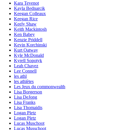
Kara Tevenot
Kayla Bednarcik
Keegan Colleaux
Keegan Rice
Keely Shaw
Keith Mackintosh
Ken Babey
Kenzie Priddell
Kevin Korchinski
Kurt Oatway
Kyle McDonald
Kyrell Sopotyk
Leah Chavez
Lee Connell
les athl
les athlètes
Les Jeux du commonwealth
Lisa Borgerson
Lisa DeJong
Lisa Franks
Lisa Thomaidis
Logan Pletz
Logan Pletz
Lucas Muschoot
Lucas Musschoot