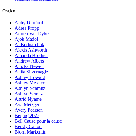
Onglets
Abby Dunford
Adrea Propp
Adrien Van Dyke
Ajok Madol
Al Bodnarchuk
Alexis Ashworth
Amanda Brodner
Andrew Albers
Anicka Newell
Anita Silvernagle
Ashley Howard
Ashley Messier
Ashlyn Schmitz
Ashlyn Scmitz
Astrid Nyame
Ava Metzger
Avery Pearson
Beijing 2022
Bell Cause pour la cause
Berkly Catton
Bjorn Markentin