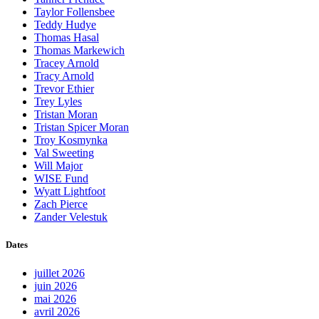
Taylor Follensbee
Teddy Hudye
Thomas Hasal
Thomas Markewich
Tracey Arnold
Tracy Arnold
Trevor Ethier
Trey Lyles
Tristan Moran
Tristan Spicer Moran
Troy Kosmynka
Val Sweeting
Will Major
WISE Fund
Wyatt Lightfoot
Zach Pierce
Zander Velestuk
Dates
juillet 2026
juin 2026
mai 2026
avril 2026