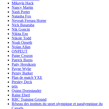
Mikayla Hack
Nancy Martin
Nash Porter
Natasha Fox
Neveah Ferrara Horne
Nick Basaraba
Nik Goncin
Nikita Ens
Nikole Todd
Noah Opseth
Nolan Allan
ONPEUT
Paige Crozon
Patrick Burns
Patty Hersikorn
Payne Wylie
Penny Barker
Plan de match YXE
Presley Deck
prix
Quinn Dornstauder
Raine Eberl
RBC Training Ground
Réseau des instituts du sport olympique et paralympique du
Canada