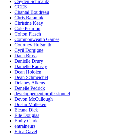
Cayden Schmautz
CCES
Chantal Boudreau
Chris Baraniuk
Christine Keay
Cole Peardon
Colton Flasch
Commonwealth Games
Courtney Hufsmith
Cyril Dorgigne
Dana Brass
Danielle Drury
Danielle Ramsay
Dean Holoien
Dean Schmeichel
Delaney Aikens
Denelle Pedrick
développement professionnel
Devon McCullough
Dustin Molleken
Eleana Dick
Elle Douglas
Emily Clark
entraîneurs
Erica Gavel