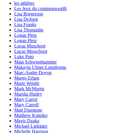
les athlètes
Les Jeux du commonwealth
Lisa Borgerson
Lisa DeJong
Lisa Franks
Lisa Thomaidis
Logan Pletz
Logan Pletz
Lucas Muschoot
Lucas Musschoot
Luke Puto
Maia Schwinghammer
Makayla Ulmer-Lutudromu
Marc-Andre Doyon
Margo Erlam
Marie Wright
Mark McMorris
Marsha Hudey
Mary Carrol
Mary Carroll
Matt Dunstone
Matthew Kutniko
Mavis Dzaka
Michael Linklater
Michelle Harrison