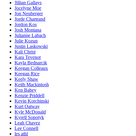
Jillian Gallays
Jocelyne Moe
Jon Neuberger
Jorde Chartrand
Jordon Kos
Josh Montana
Julianne Labach
Julie Kozun
Justin Laskowski
Kali Christ
Kara Tevenot
Kayla Bednarcik
Keegan Colleaux
Keegan Rice
Keely Shaw
Keith Mackintosh
Ken Babey
Kenzie Priddell
Kevin Korchinski
Kurt Oatway
Kyle McDonald
Kyrell Sopotyk
Leah Chavez
Lee Connell
les athl