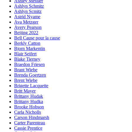
Ashley Messier
Ashlyn Schmitz
Ashlyn Scmitz
Astrid Nyame
Ava Metzger
Avery Pearson
Beijing 2022
Bell Cause pour la cause
Berkly Catton
Bjorn Markentin
Blair Seifert
Blake Tierney
Braedon Friesen
Brant Wiebe
Brenda Goertzen
Brent Wiebe
Brigette Lacquette
Britt Mayer
Brittany Hudak
Brittany Hudka
Brooke Hobson
Carla Nicholls
Carson Hindmarsh
Carter Parenteau
Cassie Prentice