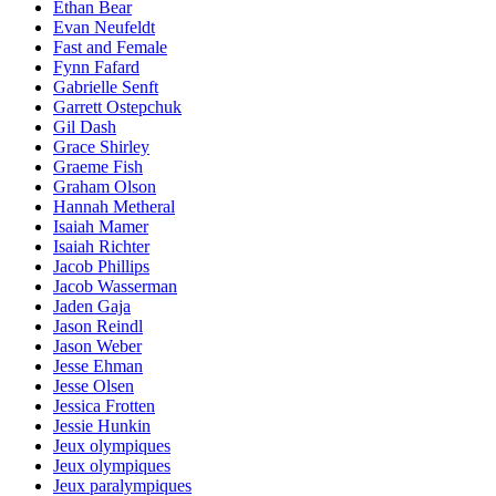
Ethan Bear
Evan Neufeldt
Fast and Female
Fynn Fafard
Gabrielle Senft
Garrett Ostepchuk
Gil Dash
Grace Shirley
Graeme Fish
Graham Olson
Hannah Metheral
Isaiah Mamer
Isaiah Richter
Jacob Phillips
Jacob Wasserman
Jaden Gaja
Jason Reindl
Jason Weber
Jesse Ehman
Jesse Olsen
Jessica Frotten
Jessie Hunkin
Jeux olympiques
Jeux olympiques
Jeux paralympiques