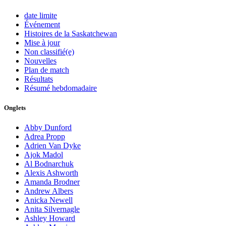
date limite
Événement
Histoires de la Saskatchewan
Mise à jour
Non classifié(e)
Nouvelles
Plan de match
Résultats
Résumé hebdomadaire
Onglets
Abby Dunford
Adrea Propp
Adrien Van Dyke
Ajok Madol
Al Bodnarchuk
Alexis Ashworth
Amanda Brodner
Andrew Albers
Anicka Newell
Anita Silvernagle
Ashley Howard