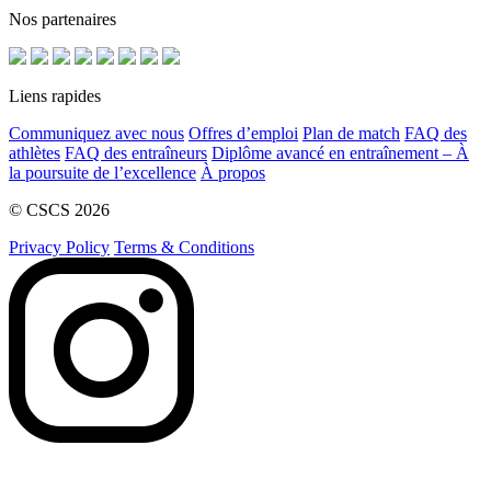
Nos partenaires
Liens rapides
Communiquez avec nous
Offres d’emploi
Plan de match
FAQ des
athlètes
FAQ des entraîneurs
Diplôme avancé en entraînement – À
la poursuite de l’excellence
À propos
© CSCS 2026
Privacy Policy
Terms & Conditions