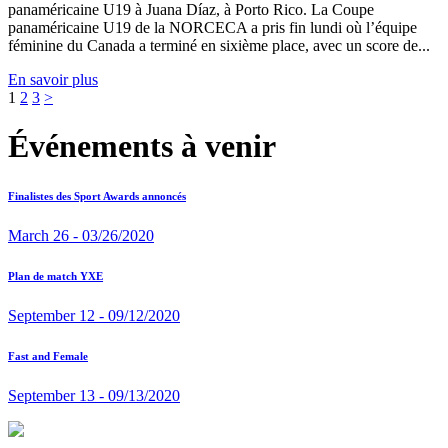
panaméricaine U19 à Juana Díaz, à Porto Rico. La Coupe
panaméricaine U19 de la NORCECA a pris fin lundi où l’équipe
féminine du Canada a terminé en sixième place, avec un score de...
En savoir plus
Pagination
1
2
3
>
des
Événements à venir
publications
Finalistes des Sport Awards annoncés
March 26 - 03/26/2020
Plan de match YXE
September 12 - 09/12/2020
Fast and Female
September 13 - 09/13/2020