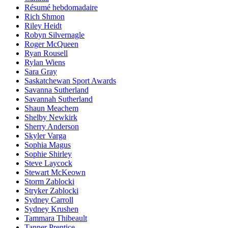
Résumé hebdomadaire
Rich Shmon
Riley Heidt
Robyn Silvernagle
Roger McQueen
Ryan Rousell
Rylan Wiens
Sara Gray
Saskatchewan Sport Awards
Savanna Sutherland
Savannah Sutherland
Shaun Meachem
Shelby Newkirk
Sherry Anderson
Skyler Varga
Sophia Magus
Sophie Shirley
Steve Laycock
Stewart McKeown
Storm Zablocki
Stryker Zablocki
Sydney Carroll
Sydney Krushen
Tammara Thibeault
Tanner Prentice