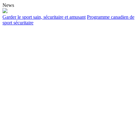
News
Garder le sport sain, sécuritaire et amusant
Programme canadien de
sport sécuritaire